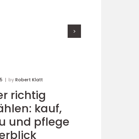
24. September
So ber
>
25
by
Robert Klatt
r richtig
hlen: kauf,
u und pflege
erblick