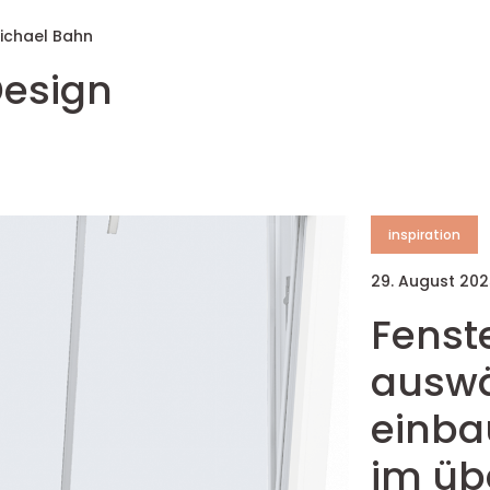
ichael Bahn
Design
inspiration
29. August 20
Fenste
auswä
einba
im üb