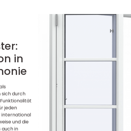
ter:
on in
monie
als
 sich durch
Funktionalität
ür jeden
d international
weise und die
 auch in