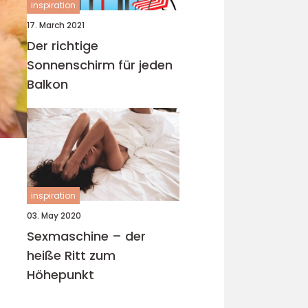
inspiration
17. March 2021
Der richtige
Sonnenschirm für jeden
Balkon
inspiration
03. May 2020
Sexmaschine – der
heiße Ritt zum
Höhepunkt