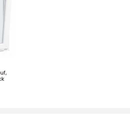
uf,
ck